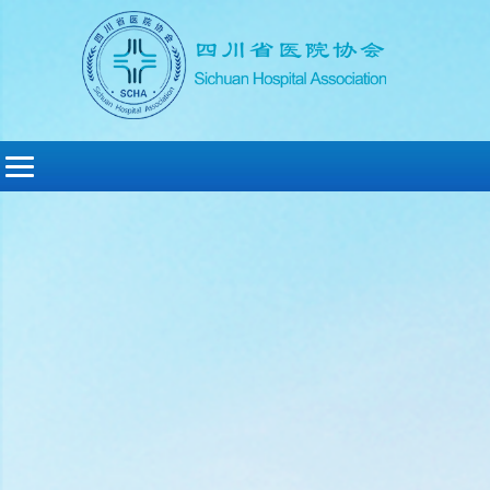
切
换
导
航