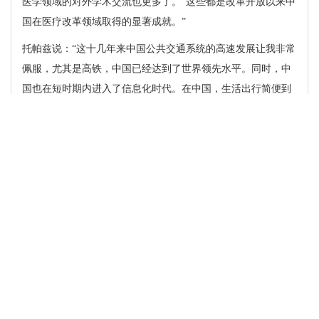
医学领域的对外学术交流也更多了。“这些都是改革开放以来中
国在医疗改革领域取得的显著成就。”
托帕兹说：“这十几年来中国公共交通系统的高速发展让我非常
佩服，尤其是高铁，中国已经达到了世界领先水平。同时，中
国也在短时期内进入了信息化时代。在中国，生活出行简便到
只需要一个小小的手机就够了。这很神奇，但这就是在中国发
生的奇迹。”
托帕兹教授的一番话，引得旁边的以色列驻成都总领事蓝
天铭不住点头。他告诉记者：“今年
1
月
9
日，四川省外国专家局
向托帕兹教授签发全省首张《外国高端人才确认函》，第二
天，托帕兹教授就在中国驻以色列大使馆顺利取得人才签证。
这也是中国实施外国人才签证制度以来，中国驻外使领馆颁发
的第二张人才签证。”蓝天铭认为，新的签证优化改革举措将进
一步增强中国人才引进的开放程度，吸引更多外国人才参与中
国建设，增强中国整体创新能力，同时也有助于帮助外国人才
分享中国发展机遇、施展才华、成就事业，为中国改革开放的