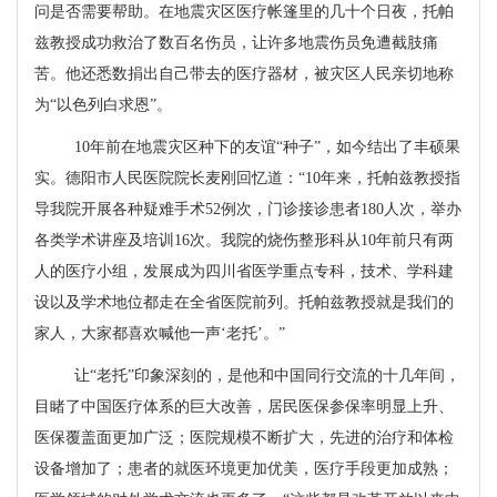
问是否需要帮助。在地震灾区医疗帐篷里的几十个日夜，托帕
兹教授成功救治了数百名伤员，让许多地震伤员免遭截肢痛
苦。他还悉数捐出自己带去的医疗器材，被灾区人民亲切地称
为“以色列白求恩”。
10
年前在地震灾区种下的友谊“种子”，如今结出了丰硕果
实。德阳市人民医院院长麦刚回忆道：“
10
年来，托帕兹教授指
导我院开展各种疑难手术
52
例次，门诊接诊患者
180
人次，举办
各类学术讲座及培训
16
次。我院的烧伤整形科从
10
年前只有两
人的医疗小组，发展成为四川省医学重点专科，技术、学科建
设以及学术地位都走在全省医院前列。托帕兹教授就是我们的
家人，大家都喜欢喊他一声‘老托’。”
让“老托”印象深刻的，是他和中国同行交流的十几年间，
目睹了中国医疗体系的巨大改善，居民医保参保率明显上升、
医保覆盖面更加广泛；医院规模不断扩大，先进的治疗和体检
设备增加了；患者的就医环境更加优美，医疗手段更加成熟；