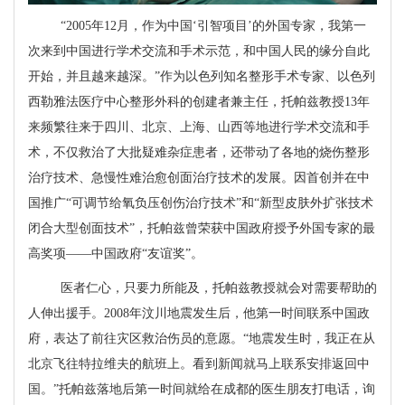
“
2005
年
12
月，作为中国‘引智项目’的外国专家，我第一
次来到中国进行学术交流和手术示范，和中国人民的缘分自此
开始，并且越来越深。”作为以色列知名整形手术专家、以色列
西勒雅法医疗中心整形外科的创建者兼主任，托帕兹教授
13
年
来频繁往来于四川、北京、上海、山西等地进行学术交流和手
术，不仅救治了大批疑难杂症患者，还带动了各地的烧伤整形
治疗技术、急慢性难治愈创面治疗技术的发展。因首创并在中
国推广“可调节给氧负压创伤治疗技术”和“新型皮肤外扩张技术
闭合大型创面技术”，托帕兹曾荣获中国政府授予外国专家的最
高奖项——中国政府“友谊奖”。
医者仁心，只要力所能及，托帕兹教授就会对需要帮助的
人伸出援手。
2008
年汶川地震发生后，他第一时间联系中国政
府，表达了前往灾区救治伤员的意愿。“地震发生时，我正在从
北京飞往特拉维夫的航班上。看到新闻就马上联系安排返回中
国。”托帕兹落地后第一时间就给在成都的医生朋友打电话，询