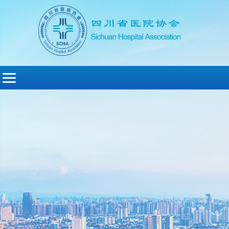
切
换
导
航