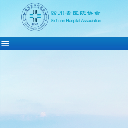
切
换
导
航