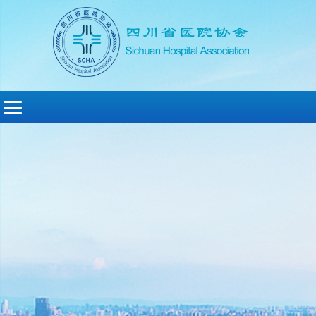
切
换
导
航