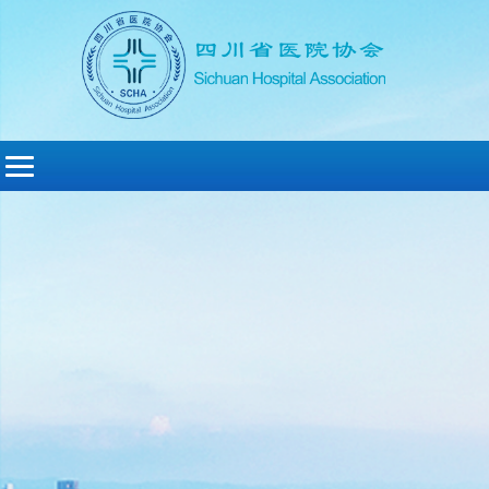
切
换
导
航