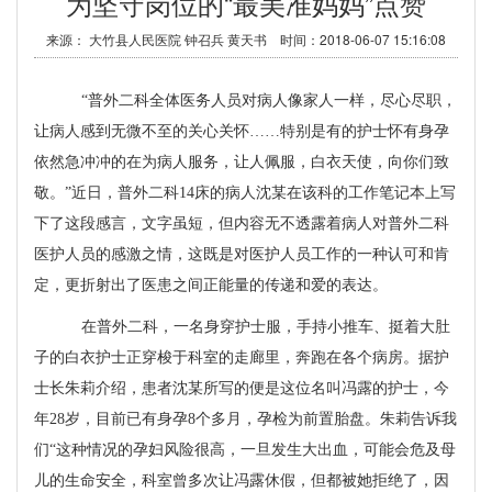
为坚守岗位的“最美准妈妈”点赞
来源： 大竹县人民医院 钟召兵 黄天书 时间：2018-06-07 15:16:08
“普外二科全体医务人员对病人像家人一样，尽心尽职，
让病人感到无微不至的关心关怀……特别是有的护士怀有身孕
依然急冲冲的在为病人服务，让人佩服，白衣天使，向你们致
敬。”近日，普外二科
14
床的病人沈某在该科的工作笔记本上写
下了这段感言，文字虽短，但内容无不透露着
病人对普外二科
医护人员的感激之情，这既是对医护人员工作的一种认可和肯
定，更折射出了医患之间正能量的传递和爱的表达。
在普外二科，一名身穿护士服，手持小推车、挺着大肚
子的白衣护士正穿梭于科室的走廊里，奔跑在各个病房。据护
士长朱莉介绍，患者沈某所写的便是这位名叫冯露的护士，今
年
28
岁，目前已有身孕
8
个多月，孕检为前置胎盘。朱莉告诉我
们“这种情况的孕妇风险很高，一旦发生大出血，可能会危及母
儿的生命安全，科室曾多次让冯露休假，但都被她拒绝了，因