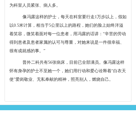
为科室人员紧张、病人多。
像冯露这样的护士，每天在科室要行走
1
万步以上，假如
以
0.5
米计算，相当于
5
公里以上的路程，她们的脸上始终洋溢
着笑容，微笑着面对每一位患者，用冯露的话讲：“辛苦的劳动
得到患者及患者家属的认可与尊重，对她来说是一件很幸福、
很有成就感的事。”
普外二科共有
56
张病床，目前已全部满员。像冯露这样
怀有身孕的护士不至她一个，她们用行动和爱心诠释着“白衣天
使”爱岗敬业、无私奉献的精神，照亮别人，燃烧自己。