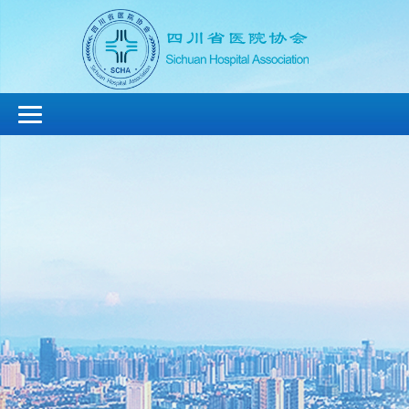
切
换
导
航