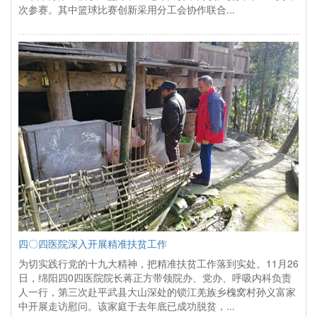
次参赛。其中篮球比赛创新采用分工会协作联合...
四〇四医院深入开展精准扶贫工作
为切实践行党的十九大精神，把精准扶贫工作落到实处。11月26
日，绵阳四0四医院院长蒋正方带领院办、党办、呼吸内科负责
人一行，第三次赴平武县大山深处的锁江羌族乡槐窝村孙义富家
中开展走访慰问。该家庭于去年底已成功脱贫，...