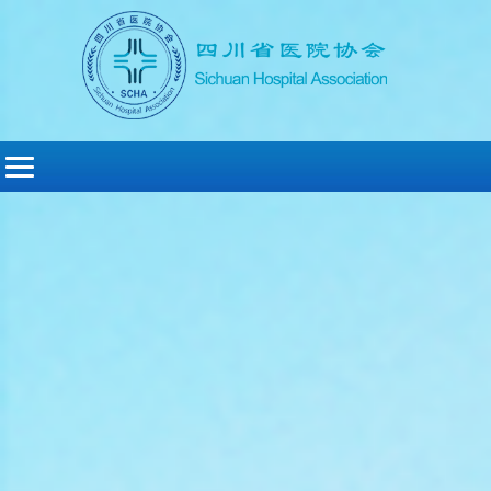
切
换
导
航